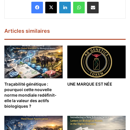
Facebook
X
Linkedin
WhatsApp
Partager par email
Articles similaires
Traçabilité génétique :
UNE MARQUE EST NÉE
pourquoi cette nouvelle
norme mondiale redéfinit-
elle la valeur des actifs
biologiques ?