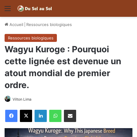
Menu
Accueil
|
Ressources biologiques
Ressources biologiques
Wagyu Kuroge : Pourquoi
cette lignée est devenue un
atout mondial de premier
ordre.
Vilton Lima
Facebook
X
Linkedin
WhatsApp
Partager par email