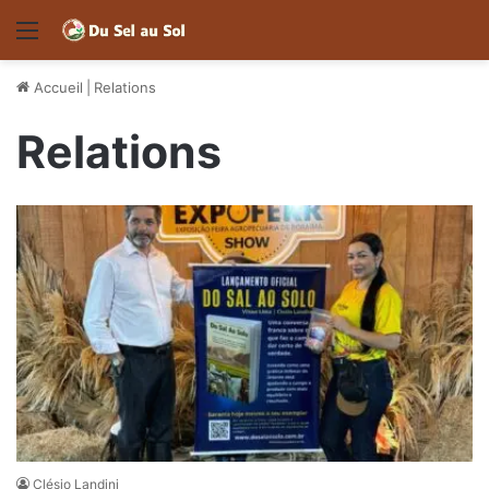
Menu
Accueil
|
Relations
Relations
Clésio Landini