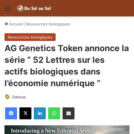
Menu
Accueil
|
Ressources biologiques
Ressources biologiques
AG Genetics Token annonce la
série “ 52 Lettres sur les
actifs biologiques dans
l’économie numérique ”
Éditorial
Facebook
X
Linkedin
WhatsApp
Partager par email