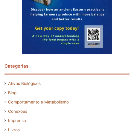
Categorias
Ativos Biológicos
Blog
Comportamento e Metabolismo
Conexões
Imprensa
Livros