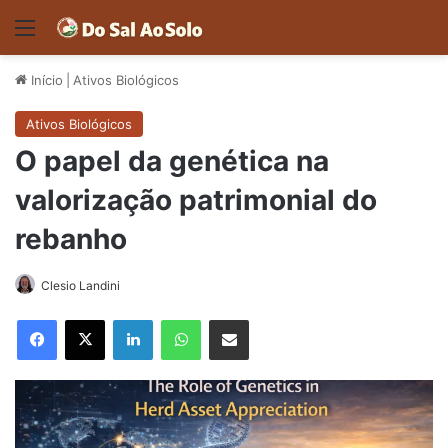
Menu
Início
|
Ativos Biológicos
Ativos Biológicos
O papel da genética na
valorização patrimonial do
rebanho
Clesio Landini
Facebook
X
Linkedin
WhatsApp
Compartilhar via e-mail