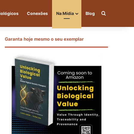
Procurar po
iológicos
Conexões
Na Mídia
Blog
Garanta hoje mesmo o seu exemplar