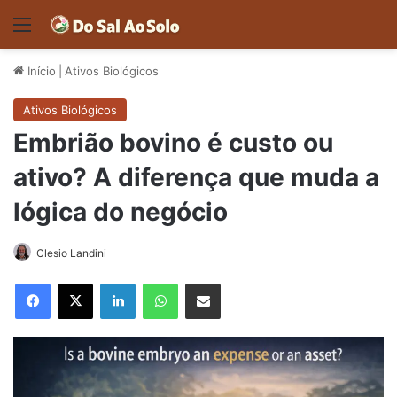
Menu
Início
|
Ativos Biológicos
Ativos Biológicos
Embrião bovino é custo ou
ativo? A diferença que muda a
lógica do negócio
Clesio Landini
Facebook
X
Linkedin
WhatsApp
Compartilhar via e-mail