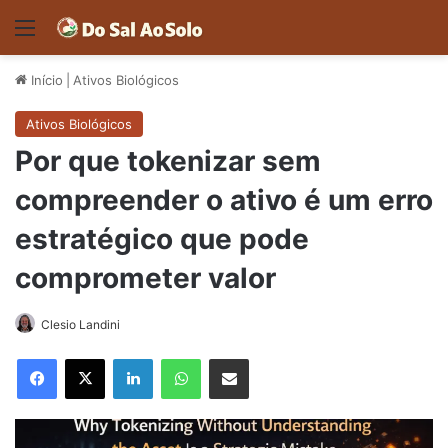
Menu
Início
|
Ativos Biológicos
Ativos Biológicos
Por que tokenizar sem
compreender o ativo é um erro
estratégico que pode
comprometer valor
Clesio Landini
Facebook
X
Linkedin
WhatsApp
Compartilhar via e-mail