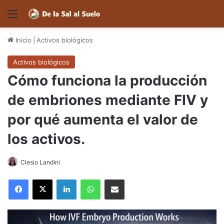
Menú
Inicio
|
Activos biológicos
Activos biológicos
Cómo funciona la producción
de embriones mediante FIV y
por qué aumenta el valor de
los activos.
Clesio Landini
Facebook
X
LinkedIn
WhatsApp
Compartir por correo electrónico