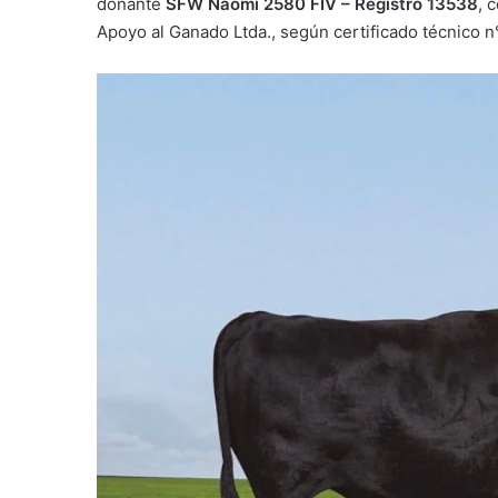
donante
SFW Naomi 2580 FIV – Registro 13538
, 
Apoyo al Ganado Ltda., según certificado técnico n