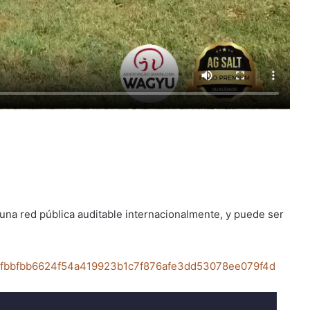
 una red pública auditable internacionalmente, y puede ser
31fbbfbb6624f54a419923b1c7f876afe3dd53078ee079f4d