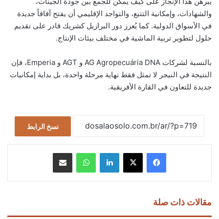
يُبرهن هذا الإنجاز على كيف يُمكن للجمع بين جودة الجينات،
والشهادات، وإمكانية التتبع، والتواجد الإقليمي أن يفتح آفاقاً جديدة
في الأسواق الدولية. كما يُعزز دور البرازيل كشريك قادر على تقديم
حلول لتطوير تربية الماشية في مختلف بيئات الإنتاج.
بالنسبة لشركات AG Agropecuária DNA و AGT و Emperia، فإن
النتيجة في النيجر لا تمثل فقط نهاية مرحلة واحدة، بل بداية إمكانيات
جديدة للتعاون في القارة الأفريقية.
نسخ الرابط
فيسبوك
‫X
لينكدإن
واتساب
مشاركة عبر البريد
مقالات ذات صلة