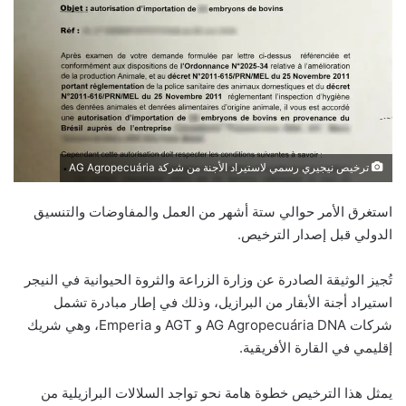
ترخيص نيجيري رسمي لاستيراد الأجنة من شركة AG Agropecuária
استغرق الأمر حوالي ستة أشهر من العمل والمفاوضات والتنسيق
الدولي قبل إصدار الترخيص.
تُجيز الوثيقة الصادرة عن وزارة الزراعة والثروة الحيوانية في النيجر
استيراد أجنة الأبقار من البرازيل، وذلك في إطار مبادرة تشمل
شركات AG Agropecuária DNA و AGT و Emperia، وهي شريك
إقليمي في القارة الأفريقية.
يمثل هذا الترخيص خطوة هامة نحو تواجد السلالات البرازيلية من